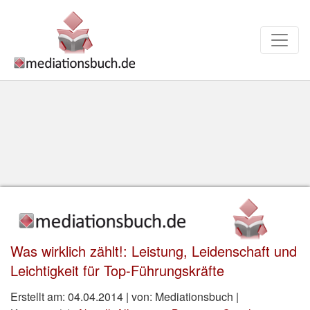
Deprecated
: ltrim(): Passing null to parameter #1 ($string) of
type string is deprecated in
/var/www/buch.mediation.de/wp-
content/plugins/gregs-high-performance-seo/ghpseo.php
on line
264
Was wirklich zählt!: Leistung, Leidenschaft und
Leichtigkeit für Top-Führungskräfte
Erstellt am: 04.04.2014 | von: Mediationsbuch |