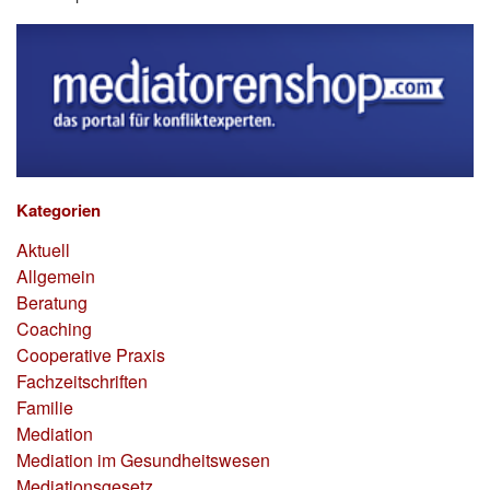
Kategorien
Aktuell
Allgemein
Beratung
Coaching
Cooperative Praxis
Fachzeitschriften
Familie
Mediation
Mediation im Gesundheitswesen
Mediationsgesetz